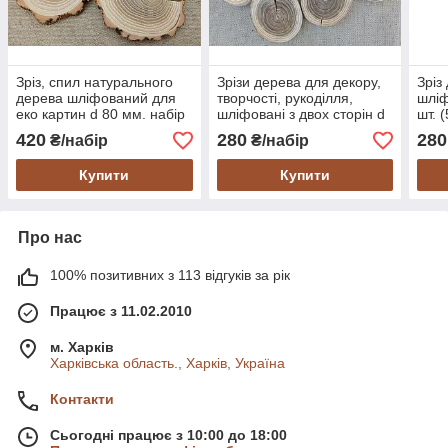
Зріз, спил натурального
Зрізи дерева для декору,
Зріз
дерева шліфований для
творчості, рукоділля,
шліф
еко картин d 80 мм. набір
шліфовані з двох сторін d
шт. 
5 шт.
7-8 см. (8 шт)
420
280
280
₴/набір
₴/набір
Купити
Купити
Про нас
100% позитивних з 113 відгуків за рік
Працює з 11.02.2010
м. Харків
Харківська область., Харків, Україна
Контакти
Сьогодні працює з 10:00 до 18:00