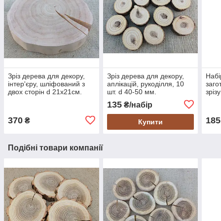
Зріз дерева для декору,
Зріз дерева для декору,
Набі
інтер'єру, шліфований з
аплікацій, рукоділля, 10
заго
двох сторін d 21х21см.
шт. d 40-50 мм.
зріз
Береза
6.5-
135
₴/набір
370
185
₴
Купити
Подібні товари компанії