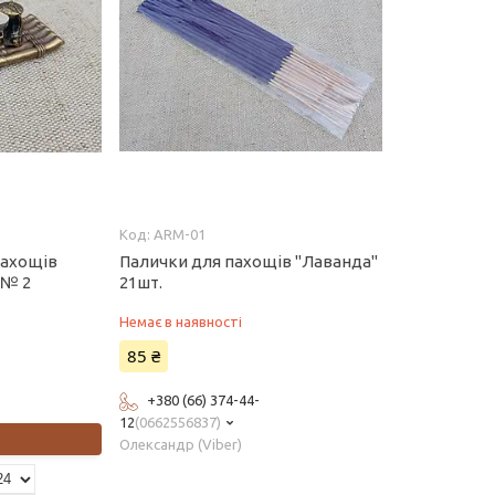
ARM-01
пахощів
Палички для пахощів "Лаванда"
 № 2
21шт.
Немає в наявності
85 ₴
+380 (66) 374-44-
12
0662556837
Олександр (Viber)