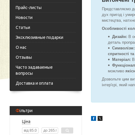
Витончені Т
Прайс-листы
Представляємо до
дух пригод і умир
Новости
мистецтва, натхн
Статьи
Особливості коле
Дизайн:
В о
Эксклюзивные подарки
деталь пропра
О нас
Символізм:
спритності та
Отзывы
Матеріал:
Ви
Функціонал
Часто задаваемые
можливо
якіс
вопросы
Дозвольте цим ви
Доставка и оплата
інтер'єрі, який н
Фільтри
Ціна