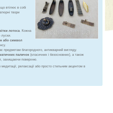
 що втілює в собі
іатюрні твори
вітки лотоса
. Кожна
 луски.
ун або символ
нсу.
адає предметам благородного, антикварний вигляду.
матичних паличок
(класичних і безосновних), а також
іл, захищаючи поверхню.
едитації, релаксації або просто стильним акцентом в