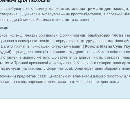
римачі для пахощів
 вашої уваги ексклюзивну колекцію
металевих тримачів для пахощів
,
отворення. Ці унікальні аксесуари — не просто підставки, а справжні мін
енні традиційними азійськими мотивами та міфологією.
кції:
снові колекції лежать оригінальні форми
човнів, бамбукових плотів і к
цьована з ювелірною точністю, передаючи текстуру дерева, плетіння або
Багато тримачів прикрашені
фігурками мавп ( Король Мавпа Сунь Ук
 удачі)
, що додає колекції грайливості, мудрості та глибокого східного се
готовлені з міцного металу, що забезпечує довговічність, стійкість і н
ьність:
Тримачі призначені для зручного й безпечного використання
аро
них конусів
(наприклад, у формі лотоса). Вони ефективно збирають поп
тонченим предметам стати центральним елементом вашого простору для м
аповнить ваш дім чарівними ароматами та атмосферою східної казки.