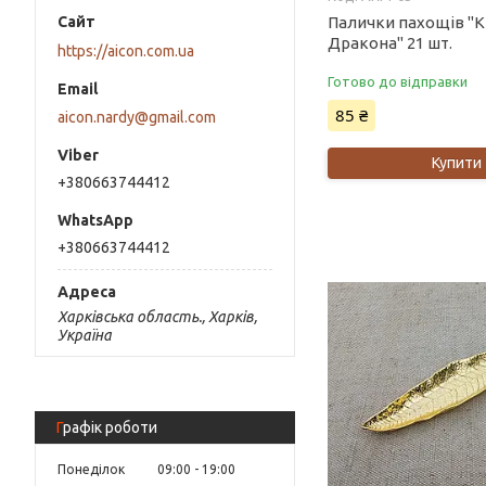
Палички пахощів "
Дракона" 21 шт.
https://aicon.com.ua
Готово до відправки
85 ₴
aicon.nardy@gmail.com
Купити
+380663744412
+380663744412
Харківська область., Харків,
Україна
Графік роботи
Понеділок
09:00
19:00