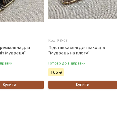
PB-08
преміальна для
Підставка міні для пахощів
літ Мудреця"
"Мудрець на плоту"
дправки
Готово до відправки
165 ₴
Купити
Купити