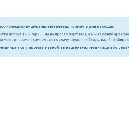
сією колекцією
вишуканих металевих тримачів для пахощів
.
квітка лотоса в цій серії — це не просто підставка, а мініатюрний артеф
и мавп, ці тримачі символізують удачу і мудрість Сходу, надійно збир
відника у світ ароматів і зробіть ваш ритуал медитації або рел