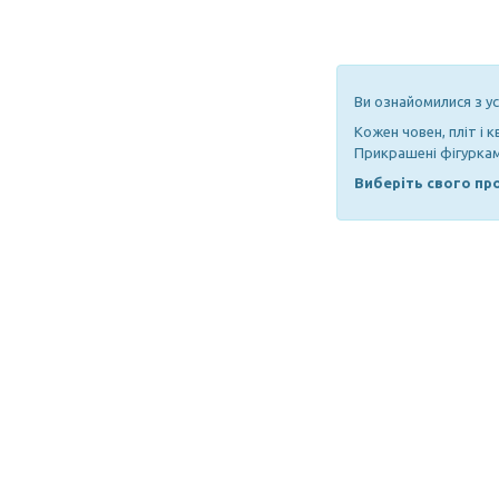
Ви ознайомилися з у
Кожен човен, пліт і 
Прикрашені фігуркам
Виберіть свого про