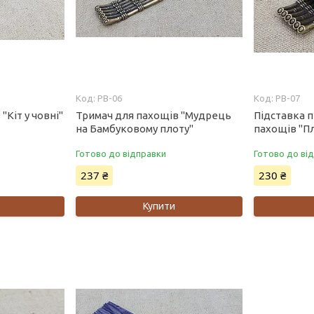
PB-06
PB-07
"Кіт у човні"
Тримач для пахощів "Мудрець
Підставка 
на Бамбуковому плоту"
пахощів "П
Готово до відправки
Готово до ві
237 ₴
230 ₴
Купити