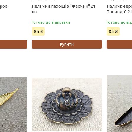
Кров
Палички пахощів "Жасмин" 21
Палички ар
шт.
Троянда" 21
Готово до відправки
Готово до ві
85 ₴
85 ₴
Купити