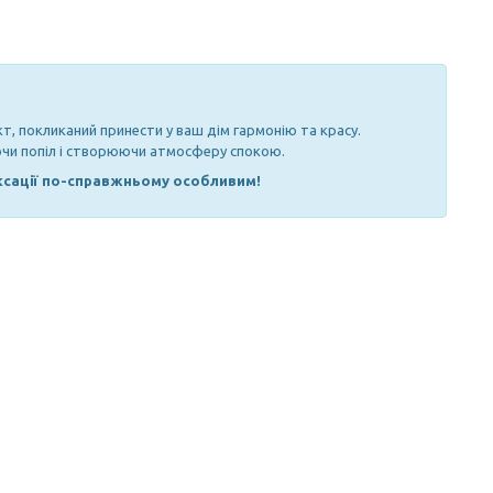
акт, покликаний принести у ваш дім гармонію та красу.
аючи попіл і створюючи атмосферу спокою.
аксації по-справжньому особливим!