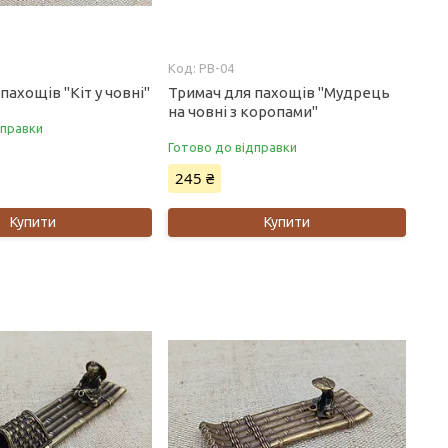
PB-04
пахощів "Кіт у човні"
Тримач для пахощів "Мудрець
на човні з коропами"
дправки
Готово до відправки
245 ₴
Купити
Купити