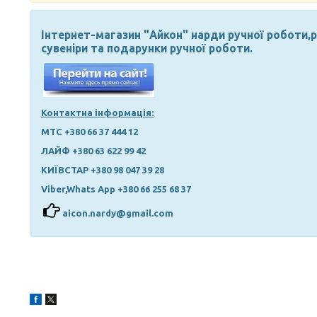
Інтернет-магазин "Айкон" нарди ручної роботи,р
сувеніри та подарунки ручної роботи.
Контактна інформація:
МТС +380 66 37 444 12
ЛАЙФ +380 63 622 99 42
КИЇВСТАР +380 98 047 39 28
Viber,Whats App +380 66 255 68 37
aicon.nardy@gmail.com