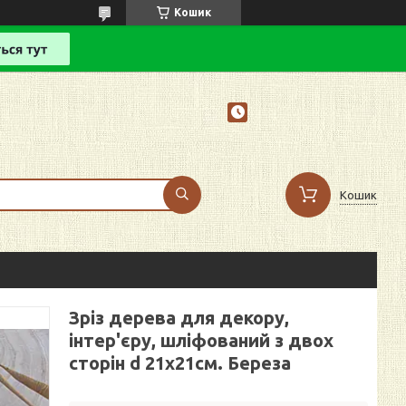
Кошик
Кошик
Зріз дерева для декору,
інтер'єру, шліфований з двох
сторін d 21х21см. Береза