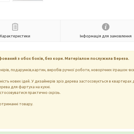
Характеристики
Інформація для замовлення
фований з обох боків, без кори. Матеріалом послужила Береза.
ірів, подарунків,картин, виробів ручної роботи, новорічних іграшок-вс
ність нових ідей. У дизайнерів зріз дерева застосовується в квартирах 
ерева для фартуха на кухні.
астосовуватися практично скрізь.
 отриманні товару.