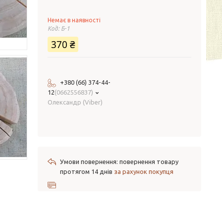
Немає в наявності
Код:
Б-1
370 ₴
+380 (66) 374-44-
12
0662556837
Олександр (Viber)
повернення товару
протягом 14 днів
за рахунок покупця