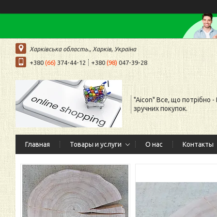
Харківська область., Харків, Україна
+380
(66)
374-44-12
+380
(98)
047-39-28
"Aicon" Все, що потрібно -
зручних покупок.
Главная
Товары и услуги
О нас
Контакты