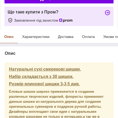
Що таке купити з Пром?
Замовлення під захистом
Опис
Характеристики
Доставка
Оплата
Умови п
Опис
Натуральні сухі смерекові шишки.
Набір складається з 30 шишок.
Розмір ялинової шишки 3-3,5 див.
Еловые шишки широко применяются в создании
различных творческих изделий, флористы применяют
данные шишки из натурального дерева для создания
оригинальных сувениров и подарков ручной работы.
Дизайнеры воплощают свои идеи с натуральными
еловыми шишками не только в интерьере,а так же в