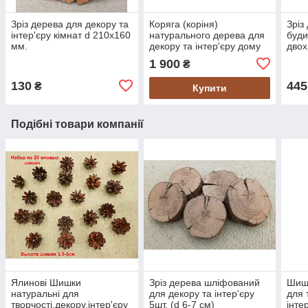
Зріз дерева для декору та
Коряга (коріня)
Зріз
інтер'єру кімнат d 210х160
натурального дерева для
буди
мм.
декору та інтер'єру дому
двох
500х370х370 мм.
1 900
₴
130
445
₴
Купити
Подібні товари компанії
Ялинові Шишки
Зріз дерева шліфований
Шишк
натуральні для
для декору та інтер'єру
для 
творчості,декору,інтер'єру
5шт. (d 6-7 см)
інте