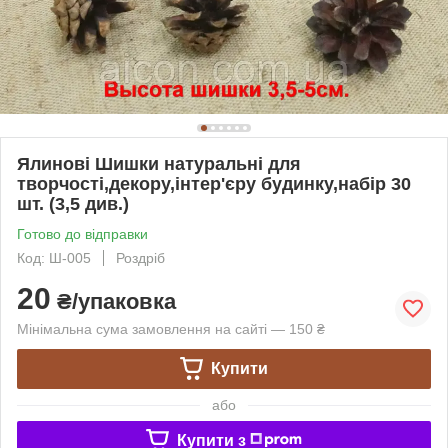
Ялинові Шишки натуральні для
творчості,декору,інтер'єру будинку,набір 30
шт. (3,5 див.)
Готово до відправки
Код: Ш-005
Роздріб
20
₴/упаковка
Мінімальна сума замовлення на сайті — 150 ₴
Купити
або
Купити з