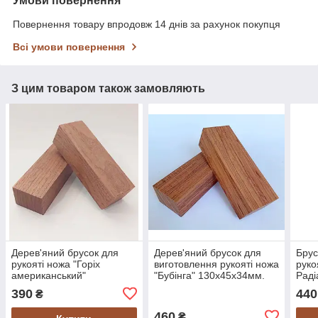
Умови повернення
Повернення товару впродовж 14 днів за рахунок покупця
Всі умови повернення
З цим товаром також замовляють
Дерев'яний брусок для
Дерев'яний брусок для
Брус
рукояті ножа "Горіх
виготовлення рукояті ножа
руко
американський"
"Бубінга" 130х45х34мм.
Раді
130х45х35мм.
390
440
₴
460
₴