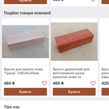
Купити
Подібні товари компанії
Брусок для рукояті ножа
Брусок дерев'яний для
Брус
"Груша" 130х45х35мм.
виготовлення ручок,
руко
рукоятей ножів та
евка
шампурів "Бладвуд"
460
465
425
₴
₴
130х45х33мм.
Купити
Купити
Про нас