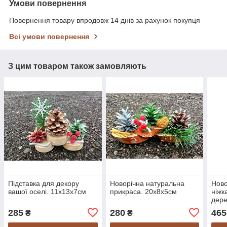
Умови повернення
Повернення товару впродовж 14 днів за рахунок покупця
Всі умови повернення
З цим товаром також замовляють
Підставка для декору
Новорічна натуральна
Ново
вашої оселі. 11х13х7см
прикраса. 20х8х5см
ніжк
дере
робо
285
280
465
₴
₴