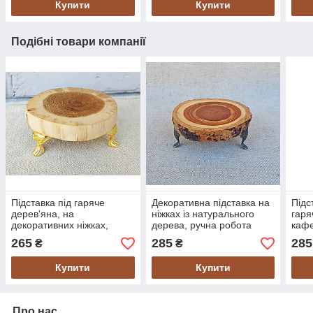
Купити
Купити
Подібні товари компанії
Підставка під гаряче
Декоративна підставка на
Підс
дерев'яна, на
ніжках із натурального
гаря
декоративних ніжках,
дерева, ручна робота
кафе
ручна робота.
робо
265
285
285
₴
₴
Купити
Купити
Про нас