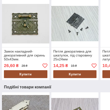
Замок накладний-
Петля декоративна для
Петл
декоративний для скринь
шкатулок, під старовину
шкат
50х43мм.
25х24мм
лату
26,60
14,25
10,
₴
₴
28 ₴
15 ₴
Купити
Купити
Подібні товари компанії