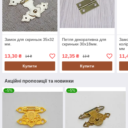
Замок для скриньок 35х32
Петля декоративна для
Замо
мм.
скриньки 30х18мм.
колі
мм
13,30
12,35
11,
₴
₴
14 ₴
13 ₴
Купити
Купити
Акційні пропозиції та новинки
–5%
–5%