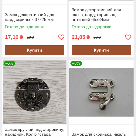
Замок декоративний для
Замок декоративний для
шахів, нард, скриньок,
нард,скриньок 37х25 мм
античний 65х34мм
Готово до відправки
Готово до відправки
17,10
21,85
₴
₴
18 ₴
23 ₴
Купити
Купити
–5%
–5%
Замок круглий, під старовину,
накидний. Колір "стара
Замок для скриньки, нікель