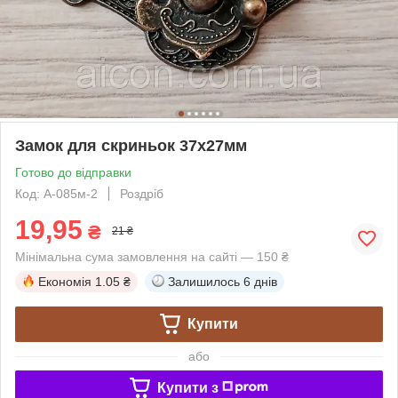
Замок для скриньок 37х27мм
Готово до відправки
Код: А-085м-2
Роздріб
19,95
₴
21 ₴
Мінімальна сума замовлення на сайті — 150 ₴
Економія
1.05 ₴
Залишилось
6 днів
Купити
або
Купити з