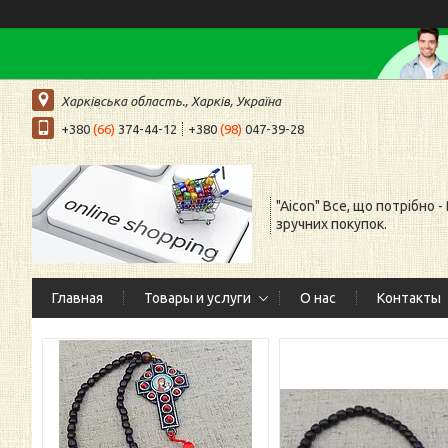
Харківська область., Харків, Україна
+380
(66)
374-44-12
+380
(98)
047-39-28
"Aicon" Все, що потрібно -
зручних покупок.
Главная
Товары и услуги
О нас
Контакты