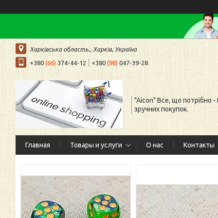
Харківська область., Харків, Україна
+380
(66)
374-44-12
+380
(98)
047-39-28
"Aicon" Все, що потрібно -
зручних покупок.
Главная
Товары и услуги
О нас
Контакты