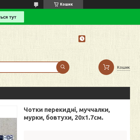
Кошик
Кошик
Чотки перекидні, муччалки,
мурки, бовтухи, 20х1.7см.