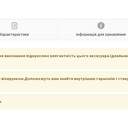
Характеристики
Інформація для замовлення
е виконання підкреслює елегантність цього аксесуара.Ідеальни
м візерунком.Допоможуть вам знайти внутрішню гармонію і стан
.