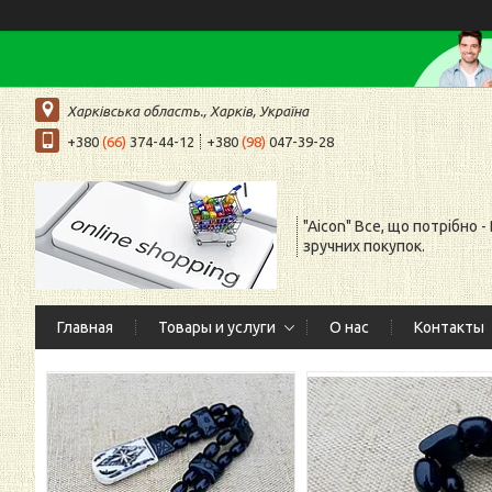
Харківська область., Харків, Україна
+380
(66)
374-44-12
+380
(98)
047-39-28
"Aicon" Все, що потрібно -
зручних покупок.
Главная
Товары и услуги
О нас
Контакты