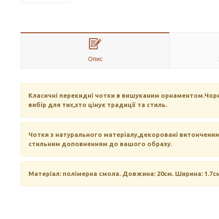
Опис
Класичні перекидні чотки в вишуканим орнаментом.Чорн
вибір для тих,хто цінує традиції та стиль.
Чотки з натурального матеріалу,декоровані витончени
стильним доповненням до вашого образу.
Матеріал: полімерна смола. Довжина: 20см. Ширина: 1.7см