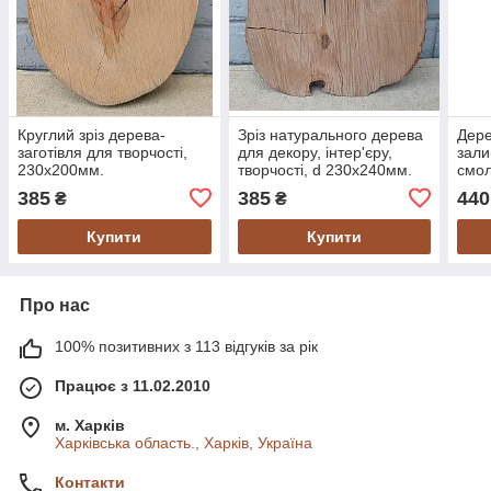
Круглий зріз дерева-
Зріз натурального дерева
Дере
заготівля для творчості,
для декору, інтер'єру,
зали
230х200мм.
творчості, d 230х240мм.
смол
385
385
440
₴
₴
Купити
Купити
Про нас
100% позитивних з 113 відгуків за рік
Працює з 11.02.2010
м. Харків
Харківська область., Харків, Україна
Контакти