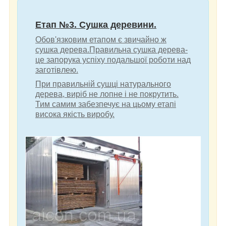
Етап №3. Сушка деревини.
Обов'язковим етапом є звичайно ж
сушка дерева.Правильна сушка дерева-
це запорука успіху подальшої роботи над
заготівлею.
При правильній сушці натурального
дерева, виріб не лопне і не покрутить.
Тим самим забезпечує на цьому етапі
висока якість виробу.