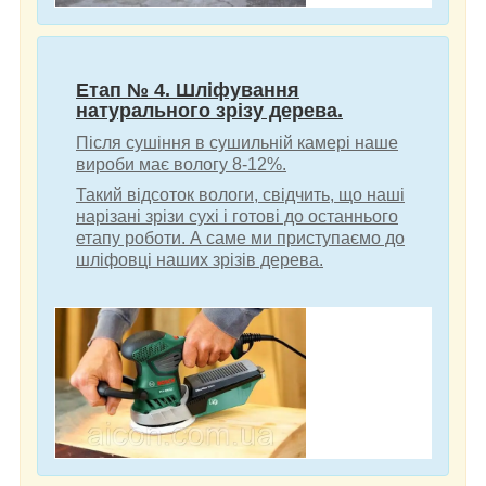
Етап № 4. Шліфування
натурального зрізу дерева.
Після сушіння в сушильній камері наше
вироби має вологу 8-12%.
Такий відсоток вологи, свідчить, що наші
нарізані зрізи сухі і готові до останнього
етапу роботи. А саме ми приступаємо до
шліфовці наших зрізів дерева.