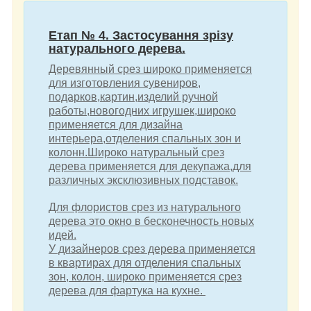
Етап № 4. Застосування зрізу
натурального дерева.
Деревянный срез широко применяется
для изготовления сувениров,
подарков,картин,изделий ручной
работы,новогодних игрушек,широко
применяется для дизайна
интерьера,отделения спальных зон и
колонн.Широко натуральный срез
дерева применяется для декупажа,для
различных эксклюзивных подставок.
Для флористов срез из натурального
дерева это окно в бесконечность новых
идей.
У дизайнеров срез дерева применяется
в квартирах для отделения спальных
зон, колон, широко применяется срез
дерева для фартука на кухне.