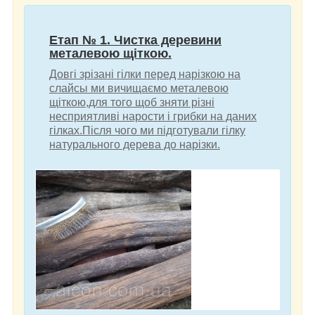
Етап № 1. Чистка деревини
металевою щіткою.
Довгі зрізані гілки перед нарізкою на
слайсы ми вичищаємо металевою
щіткою,для того щоб зняти різні
несприятливі нарости і грибки на даних
гілках.Після чого ми підготували гілку
натурального дерева до нарізки.