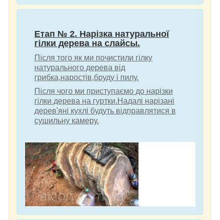
Етап № 2. Нарізка натуральної
гілки дерева на слайсы.
Після того як ми почистили гілку
натурального дерева від
грибка,наростів,бруду і пилу.
Після чого ми приступаємо до нарізки
гілки дерева на гуртки.Надалі нарізані
дерев'яні кухлі будуть відправлятися в
сушильну камеру.