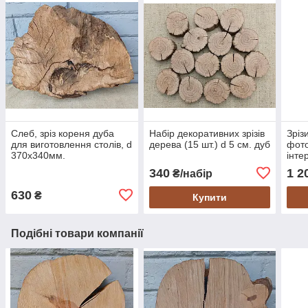
Слеб, зріз кореня дуба
Набір декоративних зрізів
Зріз
для виготовлення столів, d
дерева (15 шт.) d 5 см. дуб
фото
370х340мм.
інте
шт)
340
1 2
₴/набір
630
₴
Купити
Подібні товари компанії