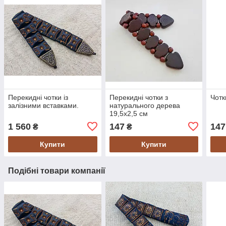
Перекидні чотки із
Перекидні чотки з
Чотк
залізними вставками.
натурального дерева
19,5х2,5 см
1 560
147
147
₴
₴
Купити
Купити
Подібні товари компанії