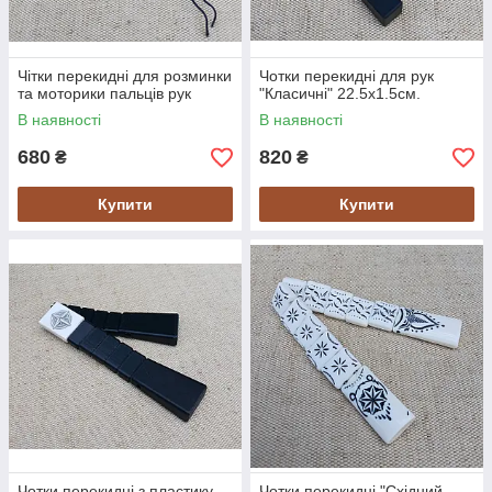
Чітки перекидні для розминки
Чотки перекидні для рук
та моторики пальців рук
"Класичні" 22.5х1.5см.
В наявності
В наявності
680
820
₴
₴
Купити
Купити
Чотки перекидні з пластику
Чотки перекидні "Східний