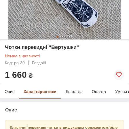
Чотки перекидні "Вертушки"
Немає в наявності
Код: pg-30
Роздріб
1 660
₴
Опис
Характеристики
Доставка
Оплата
Умови 
Опис
Класичні перекидні чотки в вишуканим орнаментом.Біле