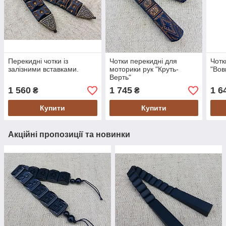
Перекидні чотки із
Чотки перекидні для
Чотк
залізними вставками.
моторики рук "Круть-
"Вов
Верть"
1 560
1 745
1 6
₴
₴
Купити
Купити
Акційні пропозиції та новинки