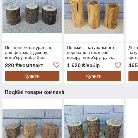
Пні, пеньки натуральні,
Пеньки із натурального
Деко
для фотозон, декору,
дерева для фотозон,
нату
інтер'єру, набір 3шт.
декору, інтер'єру, ручна
фото
робота, набір 3 шт.
220
1 620
465
₴/комплект
₴/набір
Купити
Купити
Подібні товари компанії