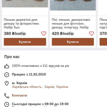
Пеньки дерев'яні для
Пні, пеньки, декоративні
Пень
декору та флористики.
пеньки для фотозон,
нату
Набір 3шт.
декору, інтер'єру. Набір
підс
3шт.
380
420
370
₴/набір
₴/набір
Купити
Купити
Про нас
100% позитивних з 111 відгуків за рік
Працює з 11.02.2010
м. Харків
Харківська область., Харків, Україна
Контакти
Сьогодні працює з 09:00 до 19:00