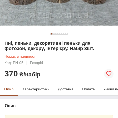
Пні, пеньки, декоративні пеньки для
фотозон, декору, інтер'єру. Набір 3шт.
Немає в наявності
Код: PN-05
Роздріб
370
₴/набір
Опис
Характеристики
Доставка
Оплата
Умови п
Опис