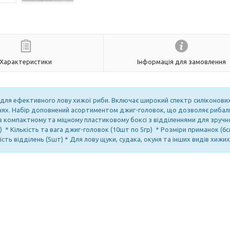
Характеристики
Інформація для замовлення
 для ефективного лову хижої риби. Включає широкий спектр силіконови
еннях. Набір доповнений асортиментом джиг-головок, що дозволяє рибал
 в компактному та міцному пластиковому боксі з відділеннями для зручн
) * Кількість та вага джиг-головок (10шт по 5гр) * Розміри приманок (6с
сть відділень (5шт) * Для лову щуки, судака, окуня та інших видів хижих