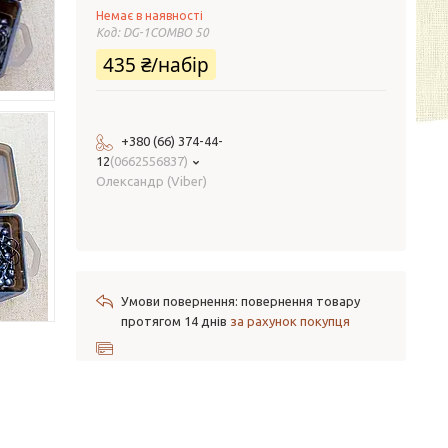
Немає в наявності
Код:
DG-1COMBO 50
435 ₴/набір
+380 (66) 374-44-
12
0662556837
Олександр (Viber)
повернення товару
протягом 14 днів
за рахунок покупця