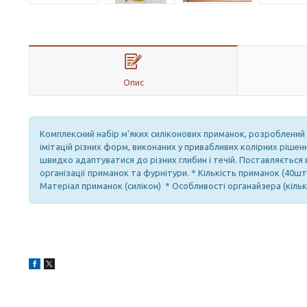
Опис
Комплексний набір м'яких силіконових приманок, розроблений
імітацій різних форм, виконаних у привабливих колірних ріш
швидко адаптуватися до різних глибин і течій. Поставляється
організації приманок та фурнітури. * Кількість приманок (40шт
Матеріал приманок (силікон) * Особливості органайзера (кількі