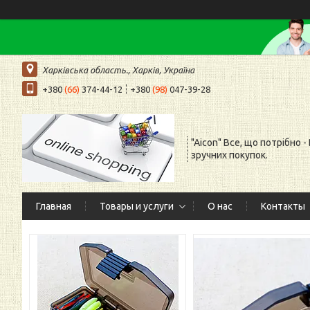
Харківська область., Харків, Україна
+380
(66)
374-44-12
+380
(98)
047-39-28
"Aicon" Все, що потрібно -
зручних покупок.
Главная
Товары и услуги
О нас
Контакты