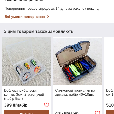
Повернення товару впродовж 14 днів за рахунок покупця
Всі умови повернення
З цим товаром також замовляють
Воблера рибальські
Силіконові приманки на
Вобл
крінки, 3см. 2гр.тонучий
хижака, набір 40+10шт.
см.1
(набір 5шт)
399
510
₴/набір
435
₴/набір
Купити