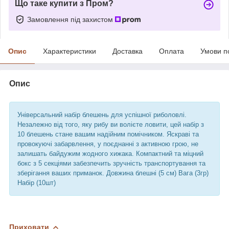
Що таке купити з Пром?
Замовлення під захистом
Опис
Характеристики
Доставка
Оплата
Умови п
Опис
Універсальний набір блешень для успішної риболовлі.
Незалежно від того, яку рибу ви волієте ловити, цей набір з
10 блешень стане вашим надійним помічником. Яскраві та
провокуючі забарвлення, у поєднанні з активною грою, не
залишать байдужим жодного хижака. Компактний та міцний
бокс з 5 секціями забезпечить зручність транспортування та
зберігання ваших приманок. Довжина блешні (5 см) Вага (3гр)
Набір (10шт)
Приховати