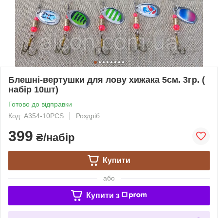
Блешні-вертушки для лову хижака 5см. 3гр. (
набір 10шт)
Готово до відправки
Код: A354-10PCS
Роздріб
399
₴/набір
Купити
або
Купити з