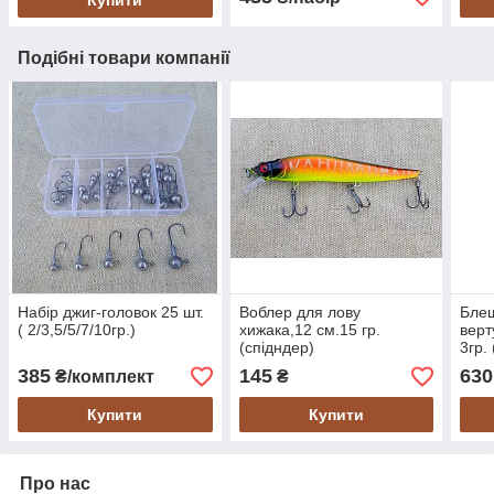
Подібні товари компанії
Набір джиг-головок 25 шт.
Воблер для лову
Блеш
( 2/3,5/5/7/10гр.)
хижака,12 см.15 гр.
верт
(спідндер)
3гр.
385
145
630
₴/комплект
₴
Купити
Купити
Про нас