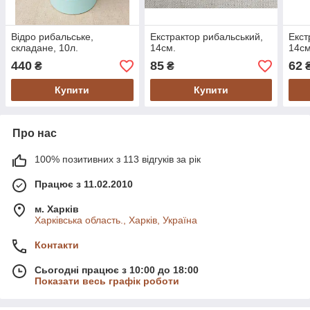
Відро рибальське,
Екстрактор рибальський,
Екст
складане, 10л.
14см.
14см
440
85
62
₴
₴
Купити
Купити
Про нас
100% позитивних з 113 відгуків за рік
Працює з 11.02.2010
м. Харків
Харківська область., Харків, Україна
Контакти
Сьогодні працює з 10:00 до 18:00
Показати весь графік роботи