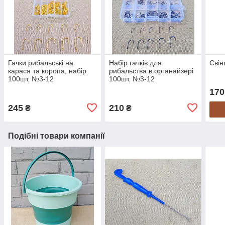
Гачки рибальські на
Набір гачків для
Свін
карася та коропа, набір
рибальства в органайзері
100шт. №3-12
100шт. №3-12
170
245
210
₴
₴
Подібні товари компанії