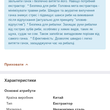
звільнити гачок і безпечно витягти його. Навіщо потрібний
екстрактор: * Безпека для риби: Головна мета екстрактора -
мінімізувати травми риби. Швидке та акуратне вилучення
гачка знижує стрес і підвищує шанси риби на виживання
після відпускання (актуально для принципу "зловив-
відпустив"). * Безпека для рибалки: Захищає руки рибалки
від гострих зубів риби, особливо у хижих видів, таких як
щука, судак чи сом. Також запобігає випадковим порізам від
самого гачка. * Ефективність: Дозволяє швидко і легко
витягти гачок, заощаджуючи час на рибалці.
Приховати
Характеристики
Основні атрибути
Країна виробник
Китай
Тип
Екстрактор
Матеріал
Нержавіюча сталь