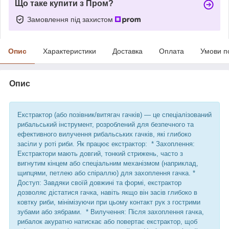
Що таке купити з Пром?
Замовлення під захистом
Опис
Характеристики
Доставка
Оплата
Умови п
Опис
Екстрактор (або позівник/витягач гачків) — це спеціалізований
рибальський інструмент, розроблений для безпечного та
ефективного вилучення рибальських гачків, які глибоко
засіли у роті риби. Як працює екстрактор: * Захоплення:
Екстрактори мають довгий, тонкий стрижень, часто з
вигнутим кінцем або спеціальним механізмом (наприклад,
щипцями, петлею або спіраллю) для захоплення гачка. *
Доступ: Завдяки своїй довжині та формі, екстрактор
дозволяє дістатися гачка, навіть якщо він засів глибоко в
ковтку риби, мінімізуючи при цьому контакт рук з гострими
зубами або зябрами. * Вилучення: Після захоплення гачка,
рибалок акуратно натискає або повертає екстрактор, щоб