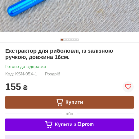
Екстрактор для риболовлі, із залізною
ручкою, довжина 16см.
Готово до відправки
Код: KSN-05X-1
Роздріб
155
₴
Купити
або
Купити з