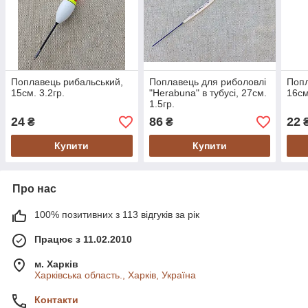
Поплавець рибальський,
Поплавець для риболовлі
Попл
15см. 3.2гр.
"Herabuna" в тубусі, 27см.
16см
1.5гр.
24
86
22
₴
₴
Купити
Купити
Про нас
100% позитивних з 113 відгуків за рік
Працює з 11.02.2010
м. Харків
Харківська область., Харків, Україна
Контакти