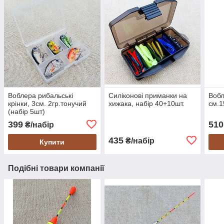
Воблера рибальські
Силіконові приманки на
Вобл
крінки, 3см. 2гр.тонучий
хижака, набір 40+10шт.
см.1
(набір 5шт)
399
510
₴/набір
435
₴/набір
Купити
Подібні товари компанії