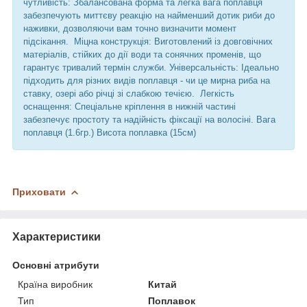
чутливість: Збалансована форма та легка вага поплавця
забезпечують миттєву реакцію на найменший дотик риби до
наживки, дозволяючи вам точно визначити момент
підсікання. Міцна конструкція: Виготовлений із довговічних
матеріалів, стійких до дії води та сонячних променів, що
гарантує тривалий термін служби. Універсальність: Ідеально
підходить для різних видів поплавця - чи це мирна риба на
ставку, озері або річці зі слабкою течією. Легкість
оснащення: Спеціальне кріплення в нижній частині
забезпечує простоту та надійність фіксації на волосіні. Вага
поплавця (1.6гр.) Висота поплавка (15см)
Приховати
Характеристики
Основні атрибути
Країна виробник
Китай
Тип
Поплавок