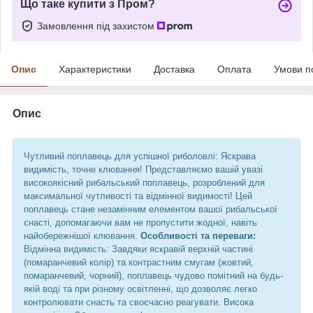
Що таке купити з Пром?
Замовлення під захистом
Опис
Характеристики
Доставка
Оплата
Умови п
Опис
Чутливий поплавець для успішної риболовлі: Яскрава
видимість, точне клювання! Представляємо вашій увазі
високоякісний рибальський поплавець, розроблений для
максимальної чутливості та відмінної видимості! Цей
поплавець стане незамінним елементом вашої рибальської
снасті, допомагаючи вам не пропустити жодної, навіть
найобережнішої клювання.
Особливості та переваги:
Відмінна видимість: Завдяки яскравій верхній частині
(помаранчевий колір) та контрастним смугам (жовтий,
помаранчевий, чорний), поплавець чудово помітний на будь-
якій воді та при різному освітленні, що дозволяє легко
контролювати снасть та своєчасно реагувати. Висока