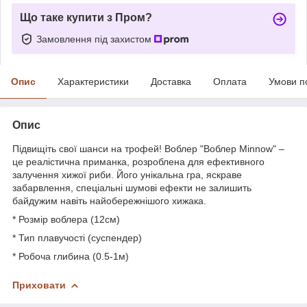
Що таке купити з Пром?
Замовлення під захистом
Опис
Характеристики
Доставка
Оплата
Умови п
Опис
Підвищіть свої шанси на трофей! Воблер "Воблер Minnow" –
це реалістична приманка, розроблена для ефективного
залучення хижої риби. Його унікальна гра, яскраве
забарвлення, спеціальні шумові ефекти не залишить
байдужим навіть найобережнішого хижака.
* Розмір воблера (12см)
* Тип плавучості (суспендер)
* Робоча глибина (0.5-1м)
Приховати