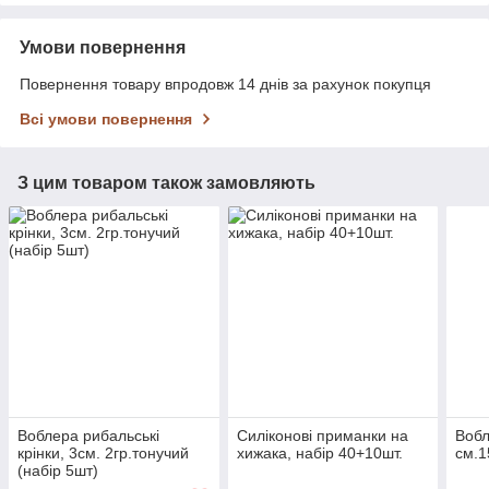
Умови повернення
Повернення товару впродовж 14 днів за рахунок покупця
Всі умови повернення
З цим товаром також замовляють
Воблера рибальські
Силіконові приманки на
Вобл
крінки, 3см. 2гр.тонучий
хижака, набір 40+10шт.
см.1
(набір 5шт)