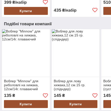
399
510
₴/набір
435
₴/набір
Купити
Подібні товари компанії
Воблер "Minnow" для
Воблер для лову
Вобл
риболовлі на хижака,
хижака,12 см.15 гр.
хижа
12см/14г. плаваючий
(спідндер)
(сус
135
145
145
₴
₴
Купити
Купити