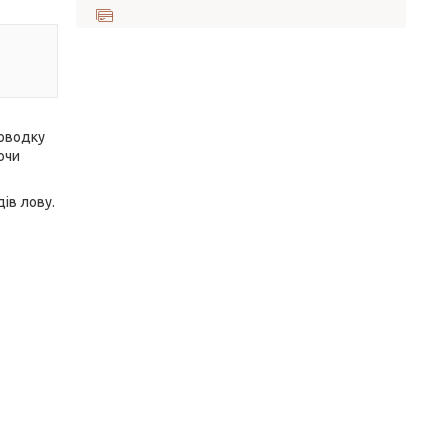
роводку
ючи
ів лову.