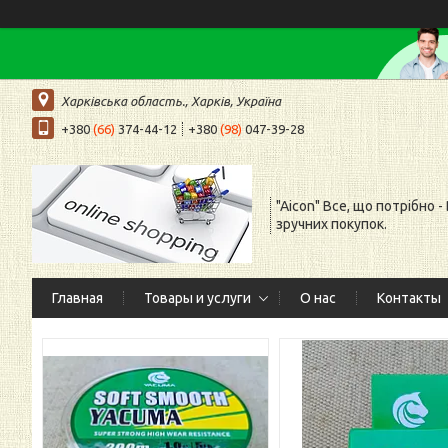
Харківська область., Харків, Україна
+380
(66)
374-44-12
+380
(98)
047-39-28
"Aicon" Все, що потрібно -
зручних покупок.
Главная
Товары и услуги
О нас
Контакты