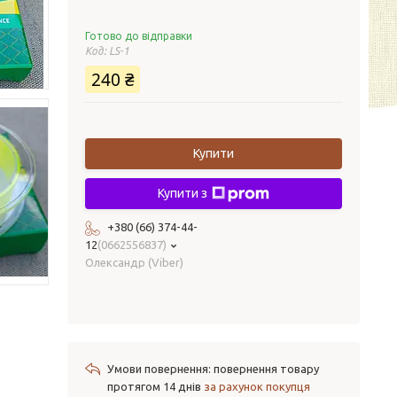
Готово до відправки
Код:
LS-1
240 ₴
Купити
Купити з
+380 (66) 374-44-
12
0662556837
Олександр (Viber)
повернення товару
протягом 14 днів
за рахунок покупця