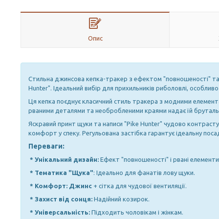
Опис
Стильна джинсова кепка-тракер з ефектом "повношеності" та р
Hunter". Ідеальний вибір для прихильників риболовлі, особливо
Ця кепка поєднує класичний стиль тракера з модними елементам
рваними деталями та необробленими краями надає їй бруталь
Яскравий принт щуки та написи "Pike Hunter" чудово контрасту
комфорт у спеку. Регульована застібка гарантує ідеальну поса
Переваги:
* Унікальний дизайн:
Ефект "повношеності" і рвані елементи
* Тематика "Щука"
: Ідеально для фанатів лову щуки.
* Комфорт: Джинс
+ сітка для чудової вентиляції.
* Захист від сонця:
Надійний козирок.
* Універсальність:
Підходить чоловікам і жінкам.