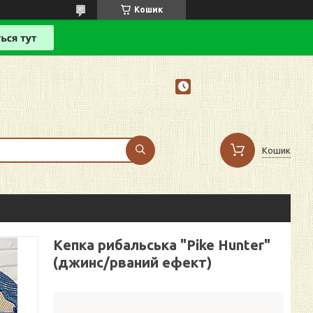
Кошик
Кошик
Кепка рибальська "Pike Hunter"
(джинс/рваний ефект)