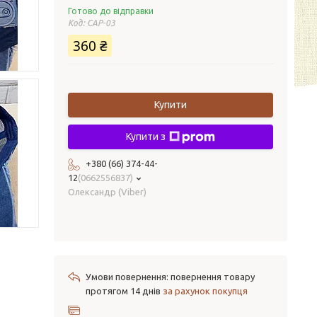
Готово до відправки
Код:
CAP-03
360 ₴
Купити
Купити з
+380 (66) 374-44-
12
0662556837
Олександр (Viber)
повернення товару
протягом 14 днів
за рахунок покупця