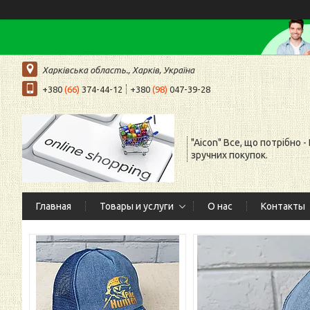
Харківська область., Харків, Україна
+380
(66)
374-44-12
+380
(98)
047-39-28
"Aicon" Все, що потрібно -
зручних покупок.
Главная
Товары и услуги
О нас
Контакты