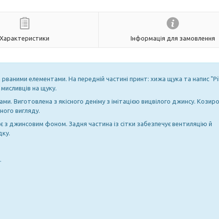
Характеристики
Інформація для замовлення
ваними елементами. На передній частині принт: хижа щука та напис "Pi
 мисливців на щуку.
и. Виготовлена з якісного деніму з імітацією вицвілого джинсу. Козиро
ного вигляду.
є з джинсовим фоном. Задня частина із сітки забезпечує вентиляцію й
дку.
.