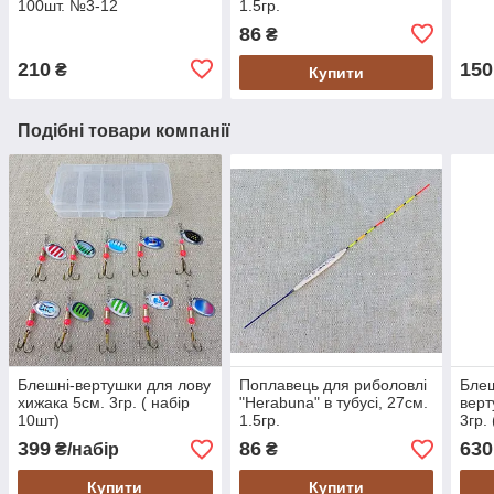
100шт. №3-12
1.5гр.
86
₴
210
150
₴
Купити
Подібні товари компанії
Блешні-вертушки для лову
Поплавець для риболовлі
Блеш
хижака 5см. 3гр. ( набір
"Herabuna" в тубусі, 27см.
верт
10шт)
1.5гр.
3гр.
399
86
630
₴/набір
₴
Купити
Купити