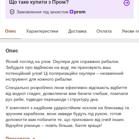
Що таке купити з Пром?
Замовлення під захистом
Опис
Характеристики
Доставка
Оплата
Умови п
Опис
Ясний погляд на улов: Окуляри для справжніх рибалок.
Забудьте про відблиски на воді, які приховують ваш
потенційний улов! Ці поляризаційні окуляри – незамінний
інструмент для кожного рибалки.
Спеціально розроблені лінзи ефективно відсікають відбиття
від водної гладіні, дозволяючи вам бачити глибше, помічати
рух риби, підводні перешкоди і структуру дна.
У комплекті з надійним ударостійким чохлом на блискавці та
зручним карабіном, вони завжди будуть під рукою, готові
допомогти вам побачити те, що приховано від очей інших.
Відчуйте різницю – ловіть більше, бачте краще!
Приховати