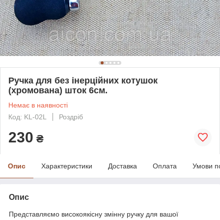
Ручка для без інерційних котушок
(хромована) шток 6см.
Немає в наявності
Код: KL-02L
Роздріб
230
₴
Опис
Характеристики
Доставка
Оплата
Умови п
Опис
Представляємо високоякісну змінну ручку для вашої