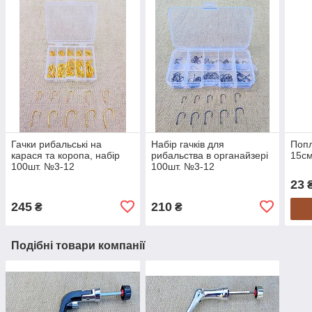
Гачки рибальські на
Набір гачків для
Попл
карася та коропа, набір
рибальства в органайзері
15см
100шт. №3-12
100шт. №3-12
23
245
210
₴
₴
Подібні товари компанії