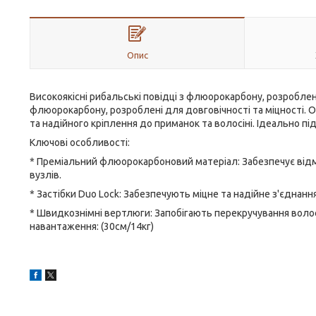
Опис
Високоякісні рибальські повідці з флюорокарбону, розроблені
флюорокарбону, розроблені для довговічності та міцності.
та надійного кріплення до приманок та волосіні. Ідеально пі
Ключові особливості:
* Преміальний флюорокарбоновий матеріал: Забезпечує відмін
вузлів.
* Застібки Duo Lock: Забезпечують міцне та надійне з'єднан
* Швидкознімні вертлюги: Запобігають перекручування волос
навантаження: (30см/14кг)