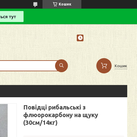
Кошик
Кошик
Повідці рибальські з
флюорокарбону на щуку
(30см/14кг)