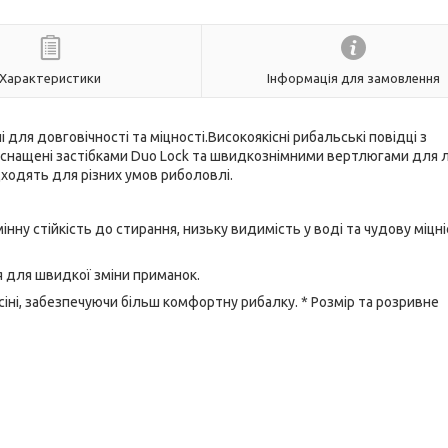
Характеристики
Інформація для замовлення
 для довговічності та міцності.Високоякісні рибальські повідці з
 Оснащені застібками Duo Lock та швидкознімними вертлюгами для 
дходять для різних умов риболовлі.
ну стійкість до стирання, низьку видимість у воді та чудову міцн
ня для швидкої зміни приманок.
іні, забезпечуючи більш комфортну рибалку. * Розмір та розривне