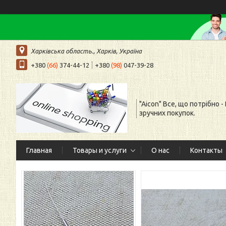
Харківська область., Харків, Україна
+380
(66)
374-44-12
+380
(98)
047-39-28
"Aicon" Все, що потрібно -
зручних покупок.
Главная
Товары и услуги
О нас
Контакты