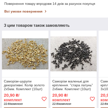
Повернення товару впродовж 14 днів за рахунок покупця
Всі умови повернення
З цим товаром також замовляють
Саморізи-шурупи
Саморізи маленькі для
Само
декоративні. Колір золото
кріплення. "стара латунь"
кріп
2х5мм. Комплект (10шт)
2х6мм. Комплект (10шт)
3х10
20,90
20,90
20,
₴/
₴/
комплект
комплект
ком
22 ₴/комплект
22 ₴/комплект
22 ₴/