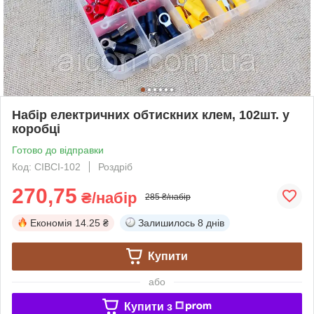
Набір електричних обтискних клем, 102шт. у
коробці
Готово до відправки
Код: CIBCI-102
Роздріб
270,75
₴/набір
285 ₴/набір
Економія
14.25 ₴
Залишилось
8 днів
Купити
або
Купити з