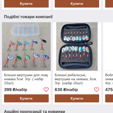
Купити
Купити
Подібні товари компанії
Блешні-вертушки для лову
Блешні рибальські,
Вобл
хижака 5см. 3гр. ( набір
вертушки на хижака, 6см.
хижа
10шт)
3гр. (набір 16шт)
4гр.
399
630
475
₴/набір
₴/набір
Купити
Купити
Акційні пропозиції та новинки