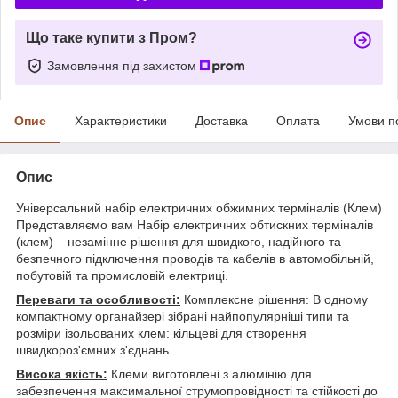
Що таке купити з Пром?
Замовлення під захистом
Опис
Характеристики
Доставка
Оплата
Умови п
Опис
Універсальний набір електричних обжимних терміналів (Клем)
Представляємо вам Набір електричних обтискних терміналів
(клем) – незамінне рішення для швидкого, надійного та
безпечного підключення проводів та кабелів в автомобільній,
побутовій та промисловій електриці.
Переваги та особливості:
Комплексне рішення: В одному
компактному органайзері зібрані найпопулярніші типи та
розміри ізольованих клем: кільцеві для створення
швидкороз'ємних з'єднань.
Висока якість:
Клеми виготовлені з алюмінію для
забезпечення максимальної струмопровідності та стійкості до