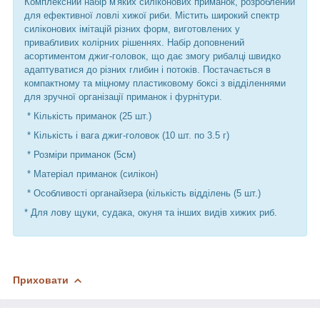
Комплексний набір м'яких силіконових приманок, розроблений
для ефективної ловлі хижої риби. Містить широкий спектр
силіконових імітацій різних форм, виготовлених у
привабливих колірних рішеннях. Набір доповнений
асортиментом джиг-головок, що дає змогу рибалці швидко
адаптуватися до різних глибин і потоків. Постачається в
компактному та міцному пластиковому боксі з відділеннями
для зручної організації приманок і фурнітури.
* Кількість приманок (25 шт.)
* Кількість і вага джиг-головок (10 шт. по 3.5 г)
* Розміри приманок (5см)
* Матеріал приманок (силікон)
* Особливості органайзера (кількість відділень (5 шт.)
* Для лову щуки, судака, окуня та інших видів хижих риб.
Приховати