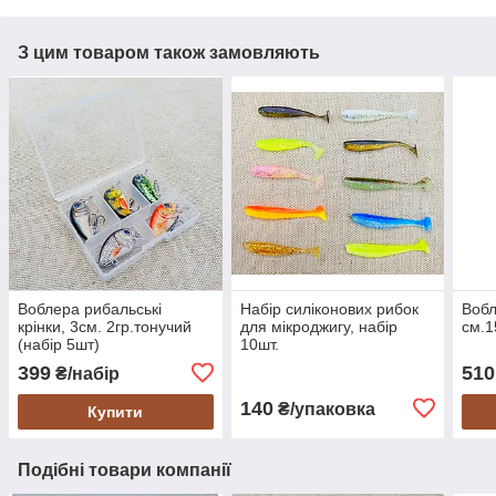
З цим товаром також замовляють
Воблера рибальські
Набір силіконових рибок
Вобл
крінки, 3см. 2гр.тонучий
для мікроджигу, набір
см.1
(набір 5шт)
10шт.
399
510
₴/набір
140
₴/упаковка
Купити
Подібні товари компанії