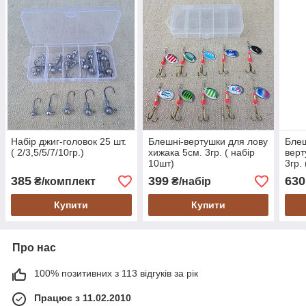
Набір джиг-головок 25 шт.
Блешні-вертушки для лову
Блеш
( 2/3,5/5/7/10гр.)
хижака 5см. 3гр. ( набір
верт
10шт)
3гр.
385
399
630
₴/комплект
₴/набір
Купити
Купити
Про нас
100% позитивних з 113 відгуків за рік
Працює з 11.02.2010