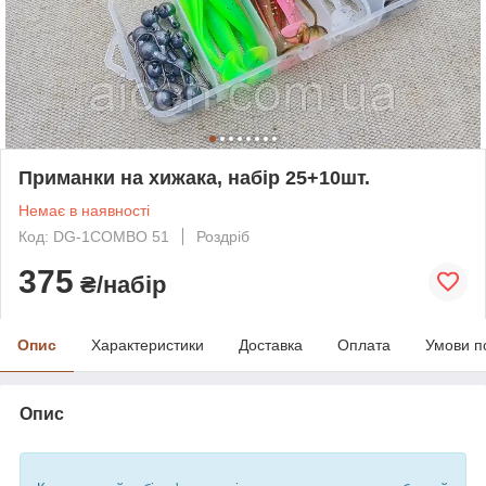
Приманки на хижака, набір 25+10шт.
Немає в наявності
Код: DG-1COMBO 51
Роздріб
375
₴/набір
Опис
Характеристики
Доставка
Оплата
Умови п
Опис