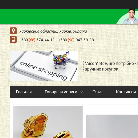
Харківська область., Харків, Україна
+380
(66)
374-44-12
+380
(98)
047-39-28
"Aicon" Все, що потрібно -
зручних покупок.
Главная
Товары и услуги
О нас
Контакты