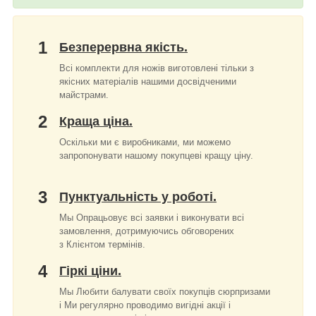
1
Безперервна якість.
Всі комплекти для ножів виготовлені тільки з
якісних матеріалів нашими досвідченими
майстрами.
2
Краща ціна.
Оскільки ми є виробниками, ми можемо
запропонувати нашому покупцеві кращу ціну.
3
Пунктуальність у роботі.
Мы Опрацьовує всі заявки і виконувати всі
замовлення, дотримуючись обговорених
з Клієнтом термінів.
4
Гіркі ціни.
Мы Любити балувати своїх покупців сюрпризами
і Ми регулярно проводимо вигідні акції і