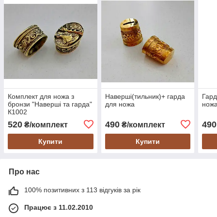
Комплект для ножа з
Наверші(тильник)+ гарда
Гард
бронзи "Наверші та гарда"
для ножа
ножа
К1002
520
490
490
₴/комплект
₴/комплект
Купити
Купити
Про нас
100% позитивних з 113 відгуків за рік
Працює з 11.02.2010