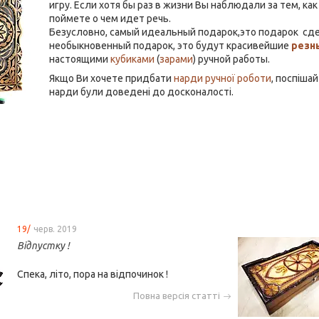
игру. Если хотя бы раз в жизни Вы наблюдали за тем, ка
поймете о чем идет речь.
Безусловно, самый идеальный подарок,это подарок сде
необыкновенный подарок, это будут красивейшие
резн
настоящими
кубиками
(
зарами
) ручной работы.
Якщо Ви хочете придбати
нарди ручної роботи
, поспіша
нарди були доведені до досконалості.
19/
черв. 2019
Відпустку !
Спека, літо, пора на відпочинок !
Повна версія статті