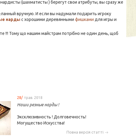
к нардисты (шахматисты ) берегут свои атрибуты, вы сразу же
ланный вручную. И если вы надумали подарить игроку
ые нарды
с хорошими деревянными
фишками
для игры и
йте !!! Тому що нашим майстрам потрібно не один день, щоб
28/
трав. 2018
Наши резные нарды !
Эксклюзивность ! Долговечность!
Могущество Искусства!
Повна версія статті