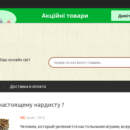
 Ваш онлайн світ
Доставка и оплата
 настоящему нардисту ?
08/
жовт. 2013
Человек, который увлекается настольными играми, все