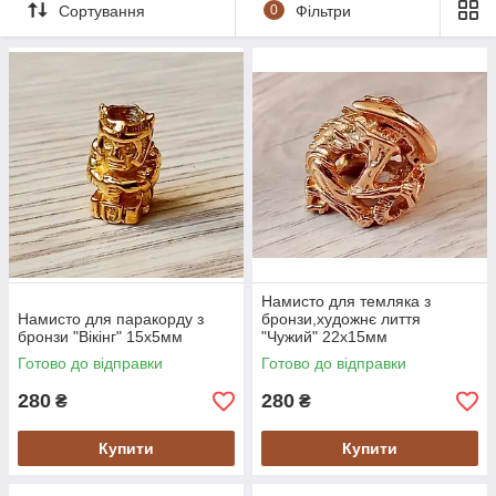
Сортування
0
Фільтри
міфічних персонажів, тварин, птахів, риб. Мають різні
варіанти виготовлення з металу.
Також застосовують і намисто для темляка з бронзи.
Нижче представлений наш асортимент товарів. Ви
можете їх замовити як через сайт-кошик або набравши
за номером телефону який вказаний нижче.
Надсилання здійснюється в день замовлення.
Оплата товару при отриманні поштою.
Є питання ? Телефонуйте!
Тел.066-37-444-12
або
066-255-68-37
Намисто для темляка з
Намисто для паракорду з
бронзи,художнє лиття
бронзи "Вікінг" 15х5мм
"Чужий" 22х15мм
Готово до відправки
Готово до відправки
280
280
₴
₴
Купити
Купити