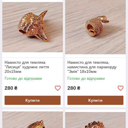
Намисто для темляка
Намисто для темляка,
"Лисиця" художнє лиття
намистина для паракорду
20х15мм
"Змія" 18х10мм
Готово до відправки
Готово до відправки
280
280
₴
₴
Купити
Купити