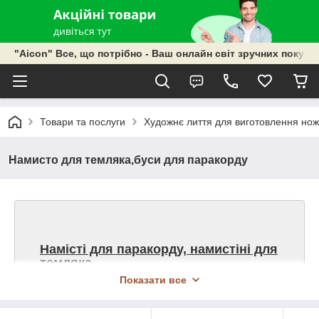
"Aicon" Все, що потрібно - Ваш онлайн світ зручних покупок
Товари та послуги
Художнє лиття для виготовлення ножі
Намисто для темляка,буси для паракорду
Намісті для паракорду, намистіні для
темляка.
Показати все
Намісті для паракорду
або
настою для темляка
-
свого роду прикраса, намисто у вигляді різних