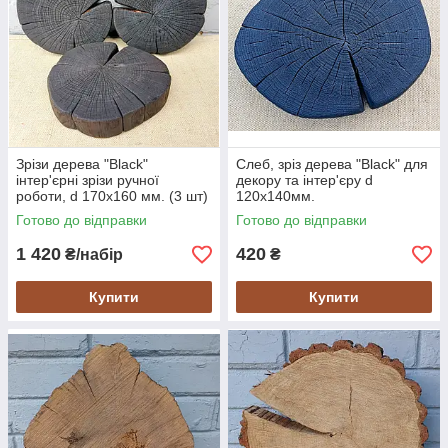
Зрізи дерева "Blaсk"
Слеб, зріз дерева "Blaсk" для
інтер'єрні зрізи ручної
декору та інтер'єру d
роботи, d 170х160 мм. (3 шт)
120х140мм.
Готово до відправки
Готово до відправки
1 420
420
₴/набір
₴
Купити
Купити