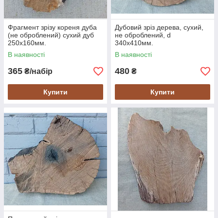
Фрагмент зрізу кореня дуба
Дубовий зріз дерева, сухий,
(не оброблений) сухий дуб
не оброблений, d
250х160мм.
340х410мм.
В наявності
В наявності
365
480
₴/набір
₴
Купити
Купити