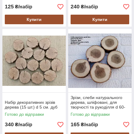
125
240
₴/набір
₴/набір
Купити
Купити
Зрізи, слеби натурального
Набір декоративних зрізів
дерева, шліфовані, для
дерева (15 шт.) d 5 см. дуб
творчості та рукоділля d 60-
70мм. 5 штук.
Готово до відправки
Готово до відправки
340
165
₴/набір
₴/набір