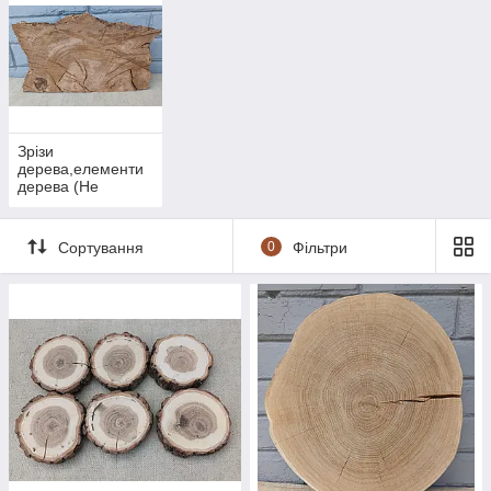
це не дивно , адже натуральне дерево у поєднанні з
сучасними ремонтами дають незабутній ефект краси.
Але саме головне це екологічно чистий продукт !!!
У нашій майстерні Ви знайдете для себе різні спіли
дерев з різних порід дерева.
Нижче представлений наш асортимент декоративних
спилов з дерева Дуб.
Зрізи
дерева,елементи
дерева (Не
оброблені)
Сортування
0
Фільтри