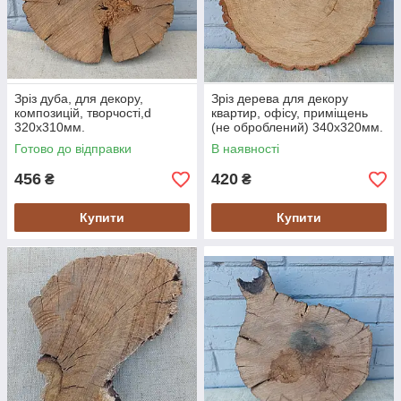
Зріз дуба, для декору,
Зріз дерева для декору
композицій, творчості,d
квартир, офісу, приміщень
320х310мм.
(не оброблений) 340х320мм.
Готово до відправки
В наявності
456
420
₴
₴
Купити
Купити