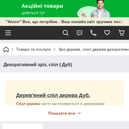
"Aicon" Все, що потрібно - Ваш онлайн світ зручних покупок
Товари та послуги
Зріз дерева, спил дерева декоративн
Декоративний зріз, спіл ( Дуб)
Дерев'яний спіл дерева Дуб.
Спил дерева
часто застосовується в декоруванні
приміщень квартир, барів, ресторанів. Широко
зріз
Показати все
дерева
застосовується в лазнях в поєднанні з іншими
породами дерев. На даний момент, вироби з дерева
дерева набирають все більше і більше популярності. І