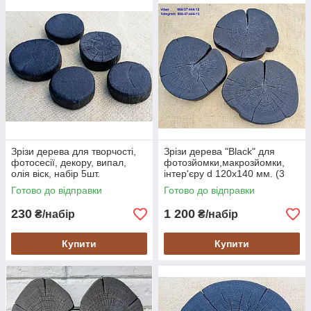
Зрізи дерева для творчості,
Зрізи дерева "Blaсk" для
фотосесії, декору, випал,
фотозйомки,макрозйомки,
олія віск, набір 5шт.
інтер'єру d 120х140 мм. (3
шт)
Готово до відправки
Готово до відправки
230
1 200
₴/набір
₴/набір
Купити
Купити