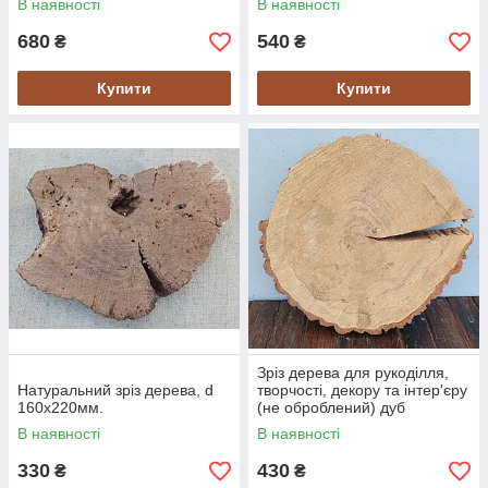
В наявності
В наявності
680
540
₴
₴
Купити
Купити
Зріз дерева для рукоділля,
Натуральний зріз дерева, d
творчості, декору та інтер'єру
160х220мм.
(не оброблений) дуб
400х390х70мм.
В наявності
В наявності
330
430
₴
₴