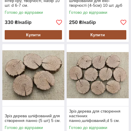
інтер'єру, творчості, набір 10
шліфований для еко-
шт. d 6-7 см.
творчості (4-5см) 10 шт. дуб
Готово до відправки
Готово до відправки
330
250
₴/набір
₴/набір
Купити
Купити
Зріз дерева для створення
Зріз дерева шліфований для
настінних
створення панно (5 шт) 5 см.
панно,шліфований,d 5 см.
(10 шт) дуб
Готово до відправки
Готово до відправки