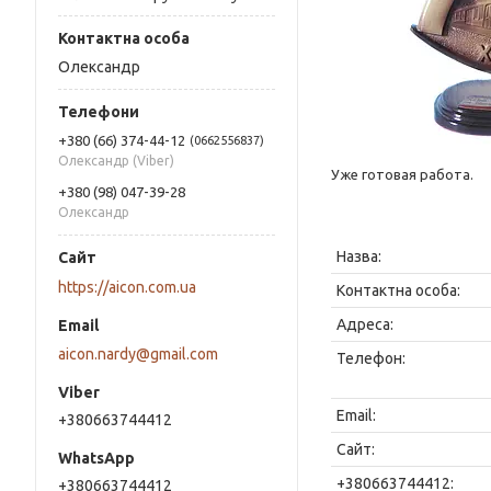
Олександр
+380 (66) 374-44-12
0662556837
Олександр (Viber)
Уже готовая работа.
+380 (98) 047-39-28
Олександр
https://aicon.com.ua
aicon.nardy@gmail.com
+380663744412
+380663744412