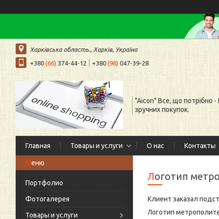
Харківська область., Харків, Україна
+380
(66)
374-44-12
+380
(98)
047-39-28
"Aicon" Все, що потрібно -
зручних покупок.
Главная
Товары и услуги
О нас
Контакты
Логотип метр
Портфолио
Фотогалерея
Клиент заказал подст
Логотип метрополитен
Товары и услуги