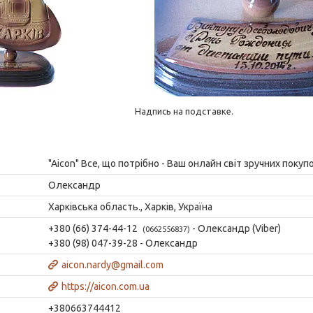
Надпись на подставке.
"Aicon" Все, що потрібно - Ваш онлайн світ зручних покупо
Олександр
Харківська область., Харків, Україна
+380 (66) 374-44-12
Олександр (Viber)
0662556837
+380 (98) 047-39-28
Олександр
aicon.nardy@gmail.com
https://aicon.com.ua
+380663744412